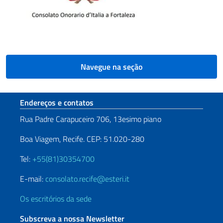
Navegue na seção
Seção de rodapé
Endereços e contatos
Rua Padre Carapuceiro 706, 13esimo piano
Boa Viagem, Recife. CEP: 51.020-280
Tel:
+55(81)30354700
E-mail:
consolato.recife@esteri.it
Os escritórios da sede
Subscreva a nossa Newsletter