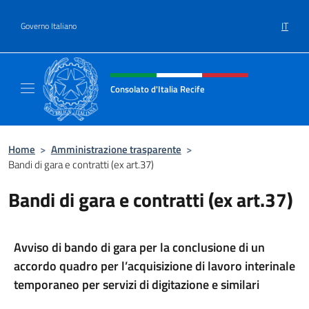
Salta al contenuto
IT
Governo Italiano
Intestazione sito, social e menù
Consolato d'Italia Recife
Il sito ufficiale del Consolato d'Italia Recife
Home
>
Amministrazione trasparente
>
Bandi di gara e contratti (ex art.37)
Bandi di gara e contratti (ex art.37)
Avviso di bando di gara per la conclusione di un
accordo quadro per l’acquisizione di lavoro interinale
temporaneo per servizi di digitazione e similari