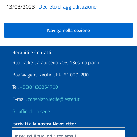
13/03/2023-
Decreto di aggiudicazione
Naviga nella sezione
Sezione footer
Recapiti e Contatti
Rua Padre Carapuceiro 706, 13esimo piano
Boa Viagem, Recife. CEP: 51.020-280
Tel:
+55(81)30354700
E-mail:
consolato.recife@esteri.it
Gli uffici della sede
Iscriviti alla nostra Newsletter
Inserisci la tua email