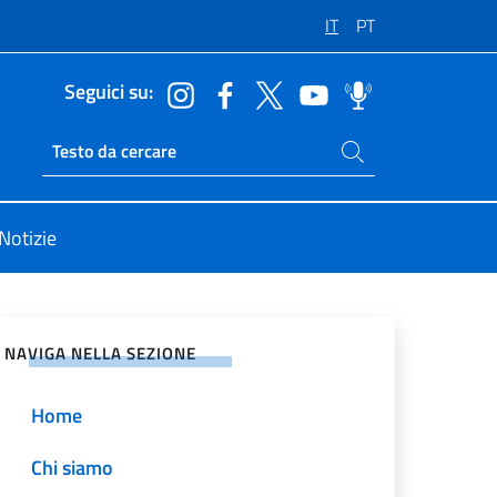
IT
PT
Seguici su:
Cerca nel sito
Ricerca sito live
Notizie
vidi sui Social Network
NAVIGA NELLA SEZIONE
Home
Chi siamo