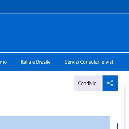
e menù
a Recife
amo
Italia e Brasile
Servizi Consolari e Visti
Condi
Condividi