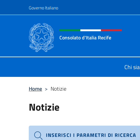
Salta al contenuto
Governo Italiano
Intestazione sito, social 
Consolato d'Italia Recife
Il sito ufficiale del Consolato d'Itali
Chi si
Home
>
Notizie
Notizie
INSERISCI I PARAMETRI DI RICERCA