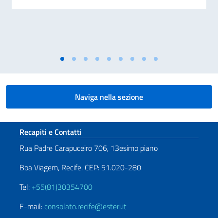
Naviga nella sezione
Sezione footer
Recapiti e Contatti
Rua Padre Carapuceiro 706, 13esimo piano
Boa Viagem, Recife. CEP: 51.020-280
Tel:
+55(81)30354700
E-mail:
consolato.recife@esteri.it