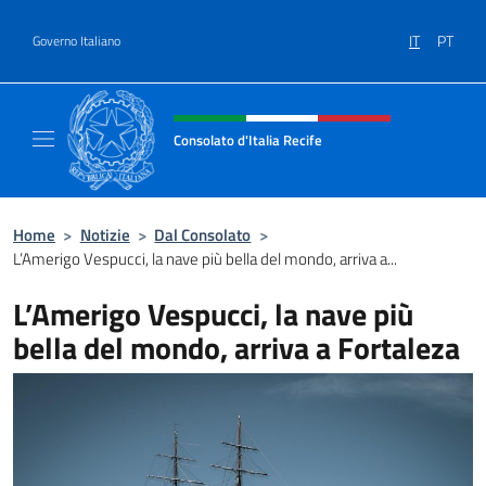
Salta al contenuto
IT
PT
Governo Italiano
Intestazione sito, social e menù
Consolato d'Italia Recife
Il sito ufficiale del Consolato d'Italia Recife
Home
>
Notizie
>
Dal Consolato
>
L’Amerigo Vespucci, la nave più bella del mondo, arriva a...
L’Amerigo Vespucci, la nave più
bella del mondo, arriva a Fortaleza