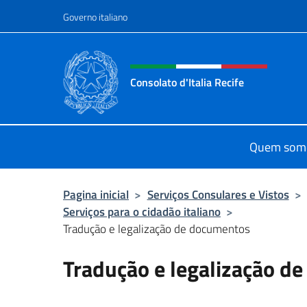
Ir para o conteúdo
Governo italiano
Site, social e cabeçalho 
Consolato d'Italia Recife
Il sito ufficiale del Consolato d'Itali
Quem som
Pagina inicial
>
Serviços Consulares e Vistos
>
Serviços para o cidadão italiano
>
Tradução e legalização de documentos
Tradução e legalização d