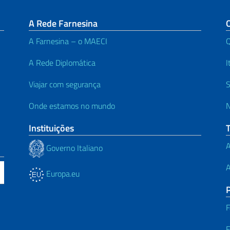
A Rede Farnesina
A Farnesina – o MAECI
A Rede Diplomática
I
Viajar com segurança
S
Onde estamos no mundo
N
Instituições
A
Governo Italiano
A
Europa.eu
F
F