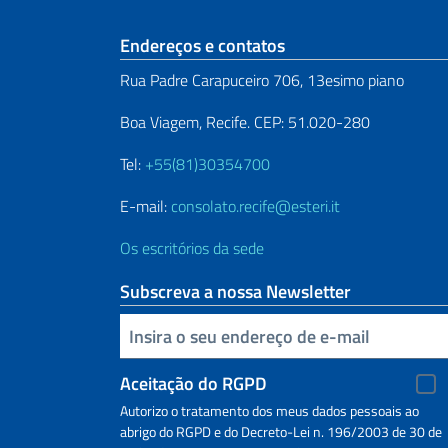
Seção de rodapé
Endereços e contatos
Rua Padre Carapuceiro 706, 13esimo piano
Boa Viagem, Recife. CEP: 51.020-280
Tel:
+55(81)30354700
E-mail:
consolato.recife@esteri.it
Os escritórios da sede
Subscreva a nossa Newsletter
Inserisci la tua email
Aceitação do RGPD
Autorizo o tratamento dos meus dados pessoais ao
abrigo do RGPD e do Decreto-Lei n. 196/2003 de 30 de